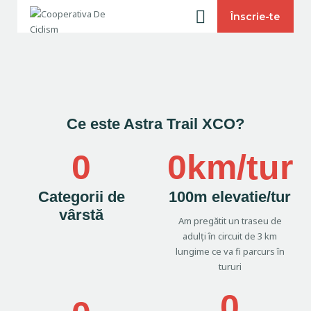
[rev_slider alias="slider-4"][/rev_slider]
Înscrie-te
Cooperativa De Ciclism
Atelier de reparatii
Despre noi
Servicii
Ce este Astra Trail XCO?
Astra Trail 2024
Blog
0
0km/tur
Contact
Categorii de
100m elevatie/tur
vârstă
Am pregătit un traseu de
adulți în circuit de 3 km
lungime ce va fi parcurs în
tururi
0